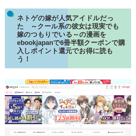
ネトゲの嫁が人気アイドルだっ
た ～クール系の彼女は現実でも
嫁のつもりでいる～の漫画を
ebookjapanで6冊半額クーポンで購
入しポイント還元でお得に読も
う！