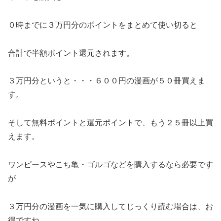
０時までに３万円分のポイントをまとめて使い切ると
合計で半額ポイント還元されます。
３万円分というと・・・６００円の漫画が５０冊買えま
す。
そして無料ポイントと還元ポイントで、もう２５冊以上買
えます。
ワンピースやこち亀・ゴルゴなどを購入するなら必要です
が
３万円分の漫画を一気に購入してじっくり読む場合は、お
得ですね。