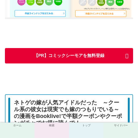
【PR】コミックシーモアを無料登録
ネトゲの嫁が人気アイドルだった ～クー
ル系の彼女は現実でも嫁のつもりでいる～
の漫画をBooklive!で半額クーポンやクーポ
ンガチャでお得に読んで！
ホーム
検索
トップ
サイドバー