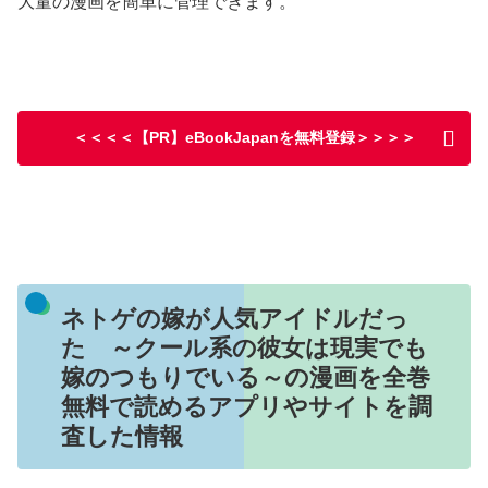
大量の漫画を簡単に管理できます。
＜＜＜＜【PR】eBookJapanを無料登録＞＞＞＞
ネトゲの嫁が人気アイドルだっ
た ～クール系の彼女は現実でも
嫁のつもりでいる～の漫画を全巻
無料で読めるアプリやサイトを調
査した情報