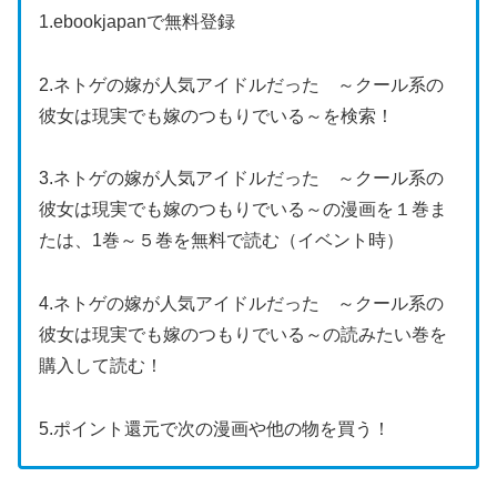
1.ebookjapanで無料登録
2.ネトゲの嫁が人気アイドルだった ～クール系の
彼女は現実でも嫁のつもりでいる～を検索！
3.ネトゲの嫁が人気アイドルだった ～クール系の
彼女は現実でも嫁のつもりでいる～の漫画を１巻ま
たは、1巻～５巻を無料で読む（イベント時）
4.ネトゲの嫁が人気アイドルだった ～クール系の
彼女は現実でも嫁のつもりでいる～の読みたい巻を
購入して読む！
5.ポイント還元で次の漫画や他の物を買う！