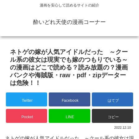
漫画を安心して読めるサイトの紹介
酔いどれ天使の漫画コーナー
ネトゲの嫁が人気アイドルだった ～クー
ル系の彼女は現実でも嫁のつもりでいる～
の漫画はどこで読める？読み放題の？漫画
バンクや海賊版・raw・pdf・zipデーター
は危険！！
Twitter
Facebook
はてブ
Pocket
LINE
コピー
2022.12.10
ネトゲの嫁が人気アイドルだった ～クール系の彼女は現