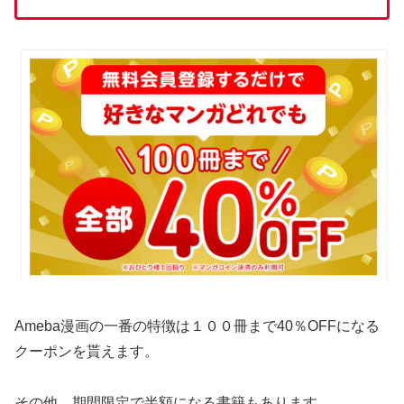
Ameba漫画の一番の特徴は１００冊まで40％OFFになる
クーポンを貰えます。
その他、期間限定で半額になる書籍もあります。