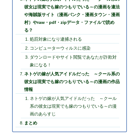
彼女は現実でも嫁のつもりでいる～の漫画を違法
や海賊版サイト（漫画バンク・漫画タウン・漫画
村）やraw・pdf・zipデータ・ファイルで読め
る？
処罰対象になり逮捕される
コンピューターウィルスに感染
ダウンロードやサイト閲覧であなたが詐欺対
象になる！
ネトゲの嫁が人気アイドルだった ～クール系の
彼女は現実でも嫁のつもりでいる～の漫画の作品
情報
ネトゲの嫁が人気アイドルだった ～クール
系の彼女は現実でも嫁のつもりでいる～の漫
画のあらすじ
まとめ