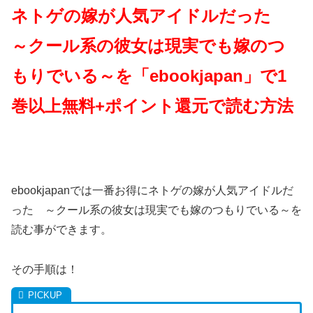
ネトゲの嫁が人気アイドルだった
～クール系の彼女は現実でも嫁のつ
もりでいる～を「ebookjapan」で1
巻以上無料+ポイント還元で読む方法
ebookjapanでは一番お得にネトゲの嫁が人気アイドルだ
った ～クール系の彼女は現実でも嫁のつもりでいる～を
読む事ができます。
その手順は！