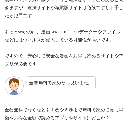
きますが、違法サイトや海賊版サイトは危険ですし下手し
たら犯罪です。
もっと怖いのは、漫画raw・pdf・zipデーターやファイル
などにはウィルスが侵入している可能性が高いです。
ですので、安心して安全な漫画をお得に読めるサイトやア
プリが必要です。
全巻無料で読めたら良いよね！
全巻無料でなくなとも１巻や６巻まで無料で読めて更に半
額やお得な金額で読めるアプリやサイトはどこか？