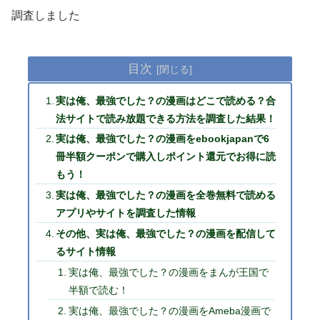
調査しました
目次
実は俺、最強でした？の漫画はどこで読める？合
法サイトで読み放題できる方法を調査した結果！
実は俺、最強でした？の漫画をebookjapanで6
冊半額クーポンで購入しポイント還元でお得に読
もう！
実は俺、最強でした？の漫画を全巻無料で読める
アプリやサイトを調査した情報
その他、実は俺、最強でした？の漫画を配信して
るサイト情報
実は俺、最強でした？の漫画をまんが王国で
半額で読む！
実は俺、最強でした？の漫画をAmeba漫画で