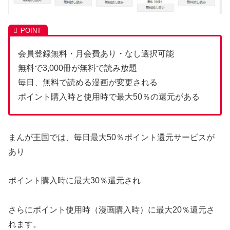
会員登録無料・月会費あり・なし選択可能
無料で3,000冊が無料で読み放題
毎日、無料で読める漫画が変更される
ポイント購入時と使用時で最大50％の還元がある
まんが王国では、毎日最大50％ポイント還元サービスが
あり
ポイント購入時に最大30％還元され
さらにポイント使用時（漫画購入時）に最大20％還元さ
れます。