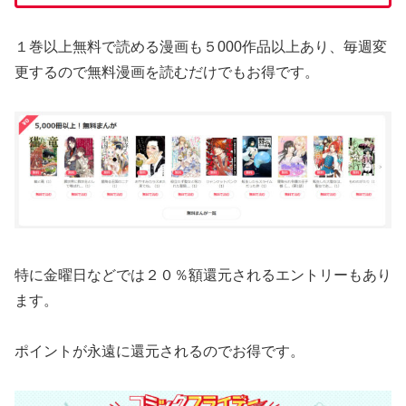
１巻以上無料で読める漫画も５000作品以上あり、毎週変
更するので無料漫画を読むだけでもお得です。
特に金曜日などでは２０％額還元されるエントリーもあり
ます。
ポイントが永遠に還元されるのでお得です。