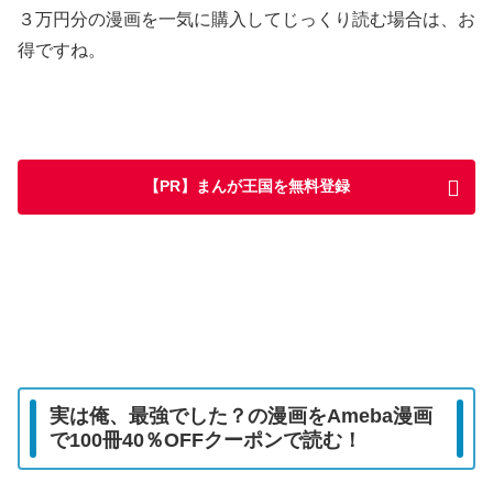
３万円分の漫画を一気に購入してじっくり読む場合は、お
得ですね。
【PR】まんが王国を無料登録
実は俺、最強でした？の漫画をAmeba漫画
で100冊40％OFFクーポンで読む！