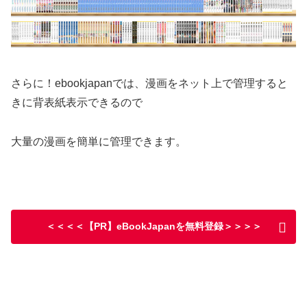
さらに！ebookjapanでは、漫画をネット上で管理すると
きに背表紙表示できるので
大量の漫画を簡単に管理できます。
＜＜＜＜【PR】eBookJapanを無料登録＞＞＞＞