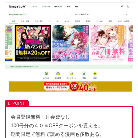
会員登録無料・月会費なし
100冊分の４０％OFFクーポンを貰える。
期間限定で無料で読める漫画も多数ある。