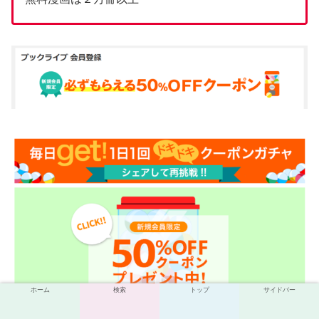
ホーム
検索
トップ
サイドバー