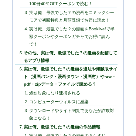
100冊40％OFFクーポンで読む！
実は俺、最強でした？の漫画をコミックシー
モアで初回特典と月額登録でお得に読め！
実は俺、最強でした？の漫画をBooklive!で半
額クーポンやクーポンガチャでお得に読ん
で！
その他、実は俺、最強でした？の漫画を配信して
るアプリ情報
実は俺、最強でした？の漫画を違法や海賊版サイ
ト（漫画バンク・漫画タウン・漫画村）やraw・
pdf・zipデータ・ファイルで読める？
処罰対象になり逮捕される
コンピューターウィルスに感染
ダウンロードやサイト閲覧であなたが詐欺対
象になる！
実は俺、最強でした？の漫画の作品情報
実は俺、最強でした？の漫画のあらすじ