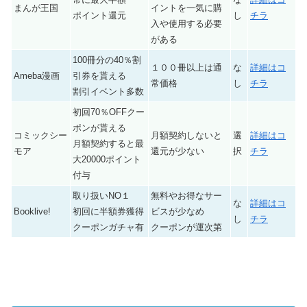
まんが王国
イントを一気に購
ポイント還元
し
チラ
入や使用する必要
がある
100冊分の40％割
１００冊以上は通
な
詳細はコ
Ameba漫画
引券を貰える
常価格
し
チラ
割引イベント多数
初回70％OFFクー
ポンが貰える
コミックシー
月額契約しないと
選
詳細はコ
月額契約すると最
モア
還元が少ない
択
チラ
大20000ポイント
付与
取り扱いNO１
無料やお得なサー
な
詳細はコ
Booklive!
初回に半額券獲得
ビスが少なめ
し
チラ
クーポンガチャ有
クーポンが運次第