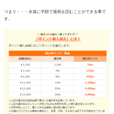
つまり・・・永遠に半額で漫画を読むことができる事で
す。