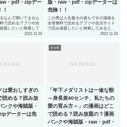
w・pdf・zipデー
版・raw・pdf・zipデーターは
！！
危険！！
るなんて聞いてません
この男は人生最大の過ちですの漫画を
料で読めるアプリや合
全巻無料で読めるアプリや合法サイト
放題したいと検索して
で読み放題したいと検索してみると、
イチがモテるなんて聞い
この男は人生最大の過ちですの漫画は
2022.11.02
2022.11.02
はどこで読める？合法
どこで読める？合法サイトで読み放題
題できる方法を調査し
できる方法を調査した結果！ この男は
未分類
チがモ...
人生最大の過ちですの...
ノは愛おしすぎの
「年下メダリストは一途な獣
で読める？読み放
～身長差40センチ、私たちの
バンクや海賊版・
愛の育み方～」の漫画はどこ
・zipデーターは危
で読める？読み放題の？漫画
バンクや海賊版・raw・pdf・