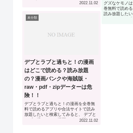
と、 賭けからはじまるサヨナラの恋の
グズなケモノは
2022.11.02
漫画はどこで読める？合法サイトで読
巻無料で読める
み放題できる方法を調査した結果！ 賭
読み放題したい
未分類
けからはじまるサヨナラ...
ズなケモノは愛
で読める？合法
る方法を調査し
は愛おしすぎの漫
デブとラブと過ちと！の漫画
はどこで読める？読み放題
の？漫画バンクや海賊版・
raw・pdf・zipデーターは危
険！！
デブとラブと過ちと！の漫画を全巻無
料で読めるアプリや合法サイトで読み
放題したいと検索してみると、 デブと
ラブと過ちと！の漫画はどこで読め
2022.11.02
る？合法サイトで読み放題できる方法
を調査した結果！ デブとラブと過ち