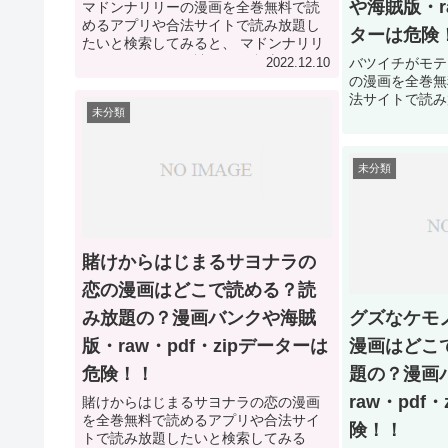
や海賊版・ra
マドンナリリーの漫画を全巻無料で読
めるアプリや合法サイトで読み放題し
ターは危険
たいと検索してみると、 マドンナリリ
ーの漫画はどこで読める？合法サイト
バツイチがモテ
2022.12.10
で読み放題できる方法を調査した結
の漫画を全巻無
果！ マドンナリリーの漫画は全巻無料
法サイトで読み
未分類
や読み放題で読める合法...
みると、 バツ
てませんの漫画
サイトで読み放
未分類
た結果！ バツイ
賭けからはじまるサヨナラの
恋の漫画はどこで読める？読
み放題の？漫画バンクや海賊
グズなケモ
版・raw・pdf・zipデーターは
漫画はどこ
危険！！
題の？漫画
raw・pdf
賭けからはじまるサヨナラの恋の漫画
を全巻無料で読めるアプリや合法サイ
険！！
トで読み放題したいと検索してみる