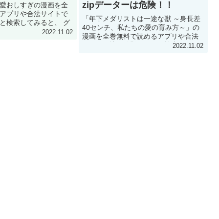
zipデーターは危険！！
愛おしすぎの漫画を全
アプリや合法サイトで
「年下メダリストは一途な獣 ～身長差
と検索してみると、 グ
40センチ、私たちの愛の育み方～」の
おしすぎの漫画はどこ
2022.11.02
漫画を全巻無料で読めるアプリや合法
サイトで読み放題でき
サイトで読み放題したいと検索してみ
2022.11.02
た結果！ グズなケモノ
ると、 「年下メダリストは一途な獣 ～
画は...
身長差40センチ、私たちの愛の育み方
～」の漫画はどこ...