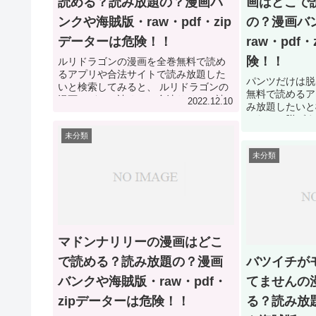
読める？読み放題の？漫画バ
画はどこで
ンクや海賊版・raw・pdf・zip
の？漫画バ
データーは危険！！
raw・pdf
険！！
ルリドラゴンの漫画を全巻無料で読め
るアプリや合法サイトで読み放題した
パンツだけは脱
いと検索してみると、 ルリドラゴンの
無料で読めるア
漫画はどこで読める？合法サイトで読
2022.12.10
み放題したいと
み放題できる方法を調査した結果！ ル
ツだけは脱げま
リドラゴンの漫画は全巻無料や読み放
める？合法サイ
未分類
題で読める合法サイト...
法を調査した結
未分類
ませんの漫画は全
マドンナリリーの漫画はどこ
で読める？読み放題の？漫画
バツイチが
バンクや海賊版・raw・pdf・
てませんの
zipデーターは危険！！
る？読み放