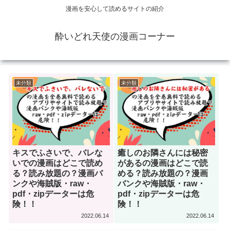
漫画を安心して読めるサイトの紹介
酔いどれ天使の漫画コーナー
未分類
未分類
キスでふさいで、バレな
癒しのお隣さんには秘密
いでの漫画はどこで読め
があるの漫画はどこで読
る？読み放題の？漫画バ
める？読み放題の？漫画
ンクや海賊版・raw・
バンクや海賊版・raw・
pdf・zipデーターは危
pdf・zipデーターは危
険！！
険！！
2022.06.14
2022.06.14