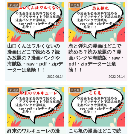
未分類
未分類
山口くんはワルくないの
恋と弾丸の漫画はどこで
漫画はどこで読める？読
読める？読み放題の？漫
み放題の？漫画バンクや
画バンクや海賊版・raw・
海賊版・raw・pdf・zipデ
pdf・zipデーターは危
ーターは危険！！
険！！
2022.06.14
2022.06.14
未分類
未分類
終末のワルキューレの漫
こち亀の漫画はどこで読