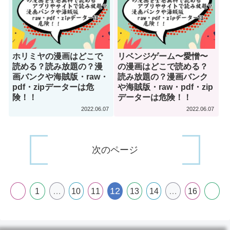
ホリミヤの漫画はどこで
リベンジゲーム〜愛憎〜
読める？読み放題の？漫
の漫画はどこで読める？
画バンクや海賊版・raw・
読み放題の？漫画バンク
pdf・zipデーターは危
や海賊版・raw・pdf・zip
険！！
データーは危険！！
2022.06.07
2022.06.07
次のページ
12
1
…
10
11
13
14
…
16